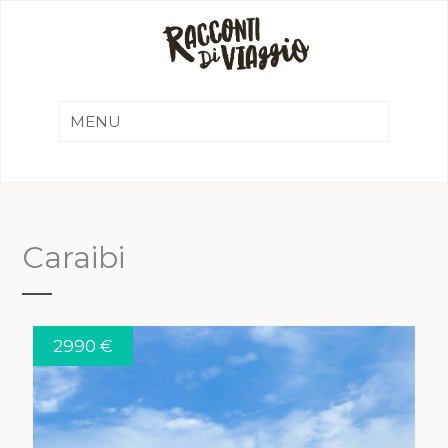
Caraibi
2990 €