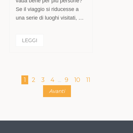
vada bene per più persone?
Se il viaggio si riducesse a
una serie di luoghi visitati, …
LEGGI
1
2
3
4
9
10
11
…
Avanti