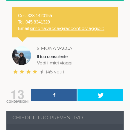
Cell. 328 1420155
Tel. 045 8341329
simona.vacca@raccontidiviaggio.it
Email
SIMONA VACCA
Il tuo consulente
Vedi i miei viaggi
(45 voti)
13
CONDIVISIONI
CHIEDI IL TUO PREVENTIVO