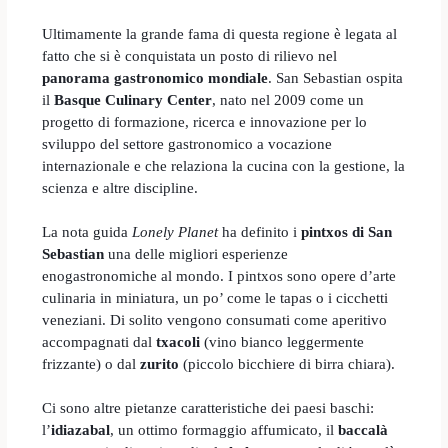
Ultimamente la grande fama di questa regione è legata al
fatto che si è conquistata un posto di rilievo nel
panorama gastronomico mondiale
. San Sebastian ospita
il
Basque Culinary Center
,
nato nel 2009 come un
progetto di formazione, ricerca e innovazione per lo
sviluppo del settore gastronomico a vocazione
internazionale e che relaziona la cucina con la gestione, la
scienza e altre discipline.
La nota guida
Lonely Planet
ha definito i
pintxos di San
Sebastian
una delle migliori esperienze
enogastronomiche al mondo. I pintxos sono opere d’arte
culinaria in miniatura, un po’ come le tapas o i cicchetti
veneziani. Di solito vengono consumati come aperitivo
accompagnati dal
txacoli
(vino bianco leggermente
frizzante) o dal
zurito
(piccolo bicchiere di birra chiara).
Ci sono altre pietanze caratteristiche dei paesi baschi:
l’
idiazabal
,
un ottimo formaggio affumicato, il
baccalà