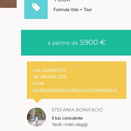
Formula Volo + Tour
5900 €
a partire da
Cell. 3289481379
Tel. 045 834 1329
Email
stefania.bonifacio@raccontidiviaggio.it
STEFANIA BONIFACIO
Il tuo consulente
Vedi i miei viaggi