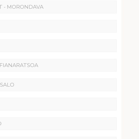
ST - MORONDAVA
 FIANARATSOA
ISALO
O