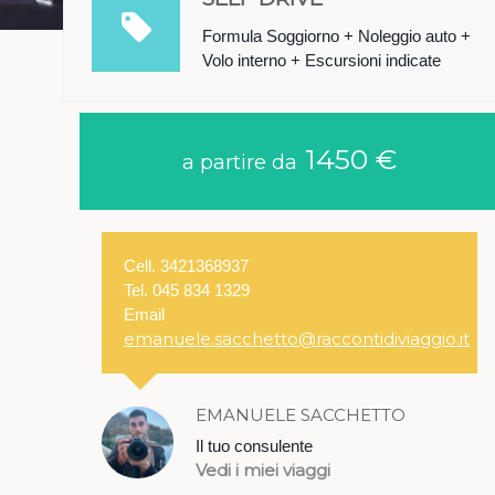
Formula Soggiorno + Noleggio auto +
Volo interno + Escursioni indicate
1450 €
a partire da
Cell. 3421368937
Tel. 045 834 1329
Email
emanuele.sacchetto@raccontidiviaggio.it
EMANUELE SACCHETTO
Il tuo consulente
Vedi i miei viaggi