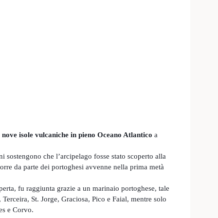
a
nove isole vulcaniche in pieno Oceano Atlantico
a
uni sostengono che l’arcipelago fosse stato scoperto alla
zorre da parte dei portoghesi avvenne nella prima metà
perta, fu raggiunta grazie a un marinaio portoghese, tale
Terceira, St. Jorge, Graciosa, Pico e Faial, mentre solo
res e Corvo.