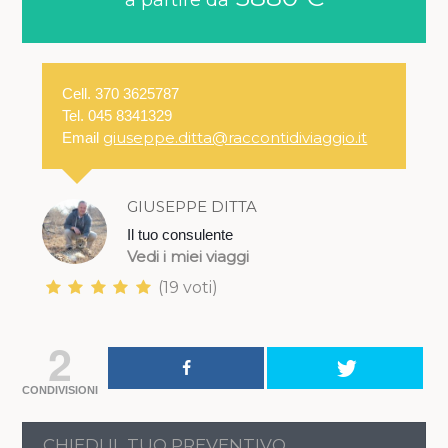
a partire da
Cell. 370 3625787​
Tel. 045 8341329
giuseppe.ditta@raccontidiviaggio.it
Email
GIUSEPPE DITTA
Il tuo consulente
Vedi i miei viaggi
(19 voti)
2
CONDIVISIONI
CHIEDI IL TUO PREVENTIVO