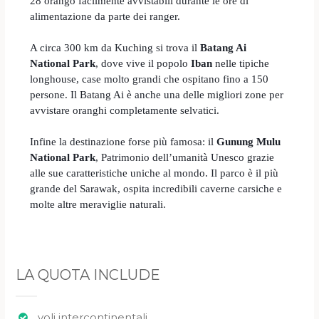
28 orango facilmente avvistabili durante le ore di
alimentazione da parte dei ranger.
A circa 300 km da Kuching si trova il
Batang Ai
National Park
, dove vive il popolo
Iban
nelle tipiche
longhouse, case molto grandi che ospitano fino a 150
persone. Il Batang Ai è anche una delle migliori zone per
avvistare oranghi completamente selvatici.
Infine la destinazione forse più famosa: il
Gunung Mulu
National Park
, Patrimonio dell’umanità Unesco grazie
alle sue caratteristiche uniche al mondo. Il parco è il più
grande del Sarawak, ospita incredibili caverne carsiche e
molte altre meraviglie naturali.
LA QUOTA INCLUDE
voli intercontinentali