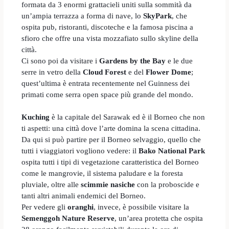
formata da 3 enormi grattacieli uniti sulla sommità da
un’ampia terrazza a forma di nave, lo
SkyPark
, che
ospita pub, ristoranti, discoteche e la famosa piscina a
sfioro che offre una vista mozzafiato sullo skyline della
città.
Ci sono poi da visitare i
Gardens by the Bay
e le due
serre in vetro della
Cloud Forest
e del
Flower Dome
;
quest’ultima è entrata recentemente nel Guinness dei
primati come serra open space più grande del mondo.
Kuching
è la capitale del Sarawak ed è il Borneo che non
ti aspetti: una città dove l’arte domina la scena cittadina.
Da qui si può partire per il Borneo selvaggio, quello che
tutti i viaggiatori vogliono vedere: il
Bako National Park
ospita tutti i tipi di vegetazione caratteristica del Borneo
come le mangrovie, il sistema paludare e la foresta
pluviale, oltre alle
scimmie
nasiche
con la proboscide e
tanti altri animali endemici del Borneo.
Per vedere gli
oranghi
, invece, è possibile visitare la
Semenggoh Nature Reserve
, un’area protetta che ospita