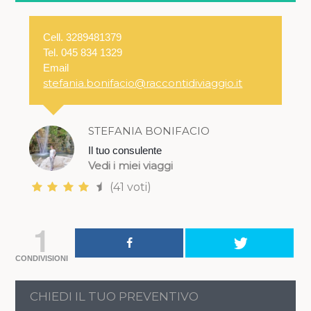
Cell. 3289481379
Tel. 045 834 1329
Email
stefania.bonifacio@raccontidiviaggio.it
STEFANIA BONIFACIO
Il tuo consulente
Vedi i miei viaggi
(41 voti)
1
CONDIVISIONI
CHIEDI IL TUO PREVENTIVO