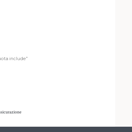
uota include”
ssicurazione