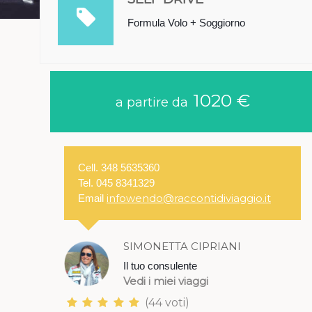
Formula Volo + Soggiorno
1020 €
a partire da
Cell. 348 5635360
Tel. 045 8341329
infowendo@raccontidiviaggio.it
Email
SIMONETTA CIPRIANI
Il tuo consulente
Vedi i miei viaggi
(44 voti)