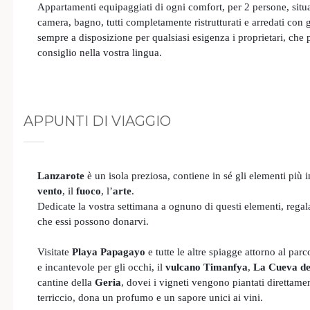
Appartamenti equipaggiati di ogni comfort, per 2 persone, situa
camera, bagno, tutti completamente ristrutturati e arredati con g
sempre a disposizione per qualsiasi esigenza i proprietari, che 
consiglio nella vostra lingua.
APPUNTI DI VIAGGIO
Lanzarote
è un isola preziosa, contiene in sé gli elementi più 
vento
, il
fuoco
, l’
arte
.
Dedicate la vostra settimana a ognuno di questi elementi, regal
che essi possono donarvi.
Visitate
Playa Papagayo
e tutte le altre spiagge attorno al par
e incantevole per gli occhi, il
vulcano Timanfya
,
La Cueva de
cantine della
Geria
, dovei i vigneti vengono piantati direttamen
terriccio, dona un profumo e un sapore unici ai vini.