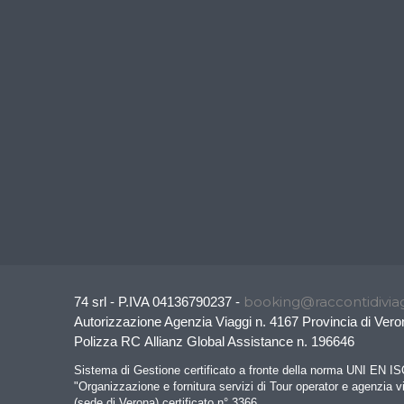
booking@raccontidiviag
74 srl - P.IVA 04136790237 -
Autorizzazione Agenzia Viaggi n. 4167 Provincia di Vero
Polizza RC Allianz Global Assistance n. 196646
Sistema di Gestione certificato a fronte della norma UNI EN I
"Organizzazione e fornitura servizi di Tour operator e agenzia v
(sede di Verona) certificato n° 3366