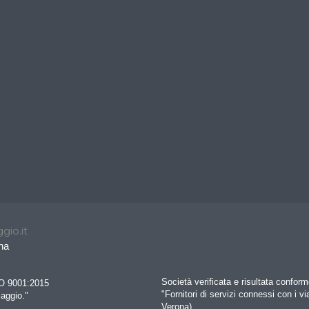
gio.it
na
Società verificata e risultata confo
SO 9001:2015
"Fornitori di servizi connessi con i vi
iaggio."
Verona)