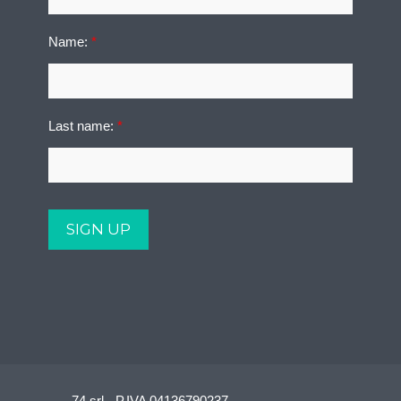
Name:
*
Last name:
*
74 srl - P.IVA 04136790237 -