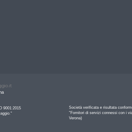
gio.it
na
Società verificata e risultata confo
SO 9001:2015
"Fornitori di servizi connessi con i vi
iaggio."
Verona)