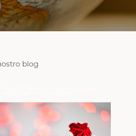
 nostro blog
Regali di Natale per viaggiatori: idee
originali per chi ama partire