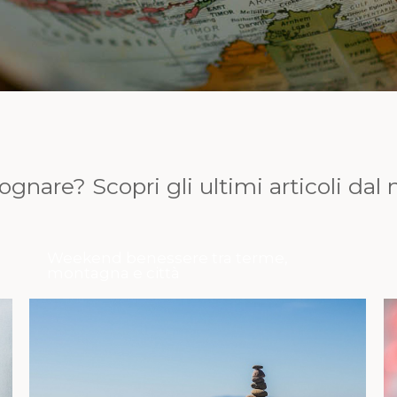
ognare? Scopri gli ultimi articoli dal
Weekend benessere tra terme,
montagna e città