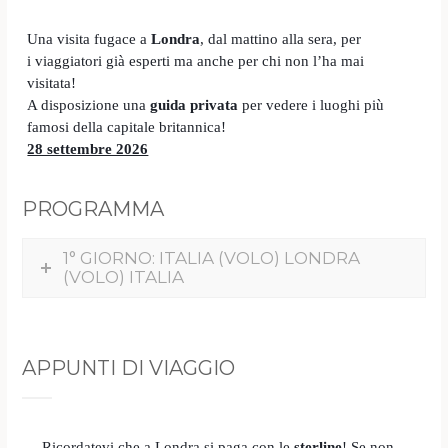
Una visita fugace a
Londra
, dal mattino alla sera, per
i
viaggiatori già esperti ma anche per chi non l’ha mai
visitata!
A disposizione una
guida privata
per vedere i luoghi più
famosi della capitale britannica!
28 settembre 2026
PROGRAMMA
1° GIORNO: ITALIA (VOLO) LONDRA
(VOLO) ITALIA
APPUNTI DI VIAGGIO
Ricordatevi che a Londra si paga con le
sterline
! Se non