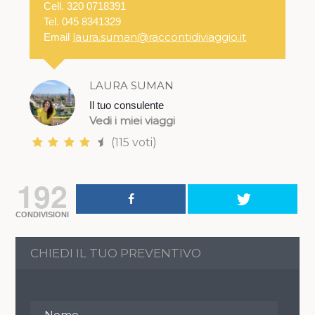
Cell. 320 0718391
Tel. 045 8341329
laura.suman@raccontidiviaggio.it
Email
LAURA SUMAN
Il tuo consulente
Vedi i miei viaggi
(115 voti)
192
CONDIVISIONI
CHIEDI IL TUO PREVENTIVO