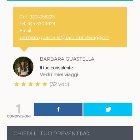
Cell. 3204058225
Tel. 045 834 1329
Email
barbara.guastella@raccontidiviaggio.it
BARBARA GUASTELLA
Il tuo consulente
Vedi i miei viaggi
(32 voti)
1
CONDIVISIONI
CHIEDI IL TUO PREVENTIVO