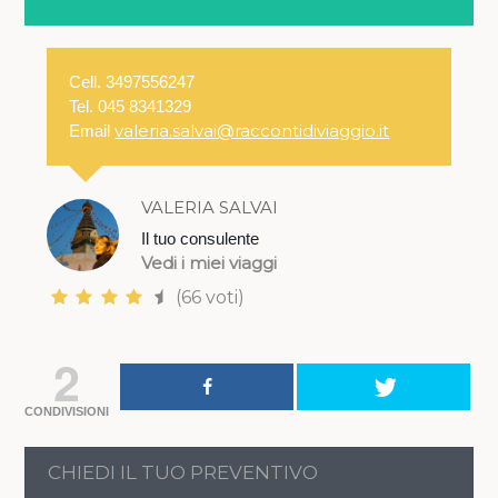
Cell. 3497556247
Tel. 045 8341329
valeria.salvai@raccontidiviaggio.it
Email
VALERIA SALVAI
Il tuo consulente
Vedi i miei viaggi
(66 voti)
2
CONDIVISIONI
CHIEDI IL TUO PREVENTIVO