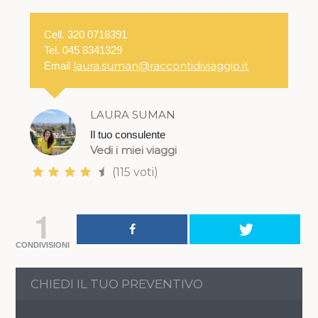
Cell. 320 0718391
Tel. 045 8341329
laura.suman@raccontidiviaggio.it
Email
LAURA SUMAN
Il tuo consulente
Vedi i miei viaggi
(115 voti)
1
CONDIVISIONI
CHIEDI IL TUO PREVENTIVO