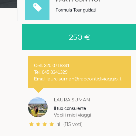
Formula Tour guidati
250 €
Cell. 320 0718391
Tel. 045 8341329
laura.suman@raccontidiviaggio.it
Email
LAURA SUMAN
Il tuo consulente
Vedi i miei viaggi
(115 voti)