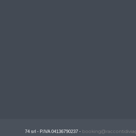
booking@raccontidiviag
74 srl - P.IVA 04136790237 -