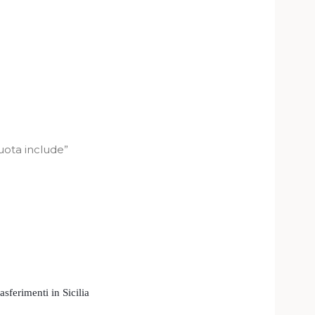
uota include”
sferimenti in Sicilia