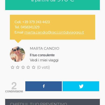
a partire da
Cell. +39 379 243 4423
Tel. 0458341329
marta.candio@raccontidiviaggio.it
Email
MARTA CANDIO
Il tuo consulente
Vedi i miei viaggi
(0 voti)
2
CONDIVISIONI
CHIEDI IL TUO PREVENTIVO