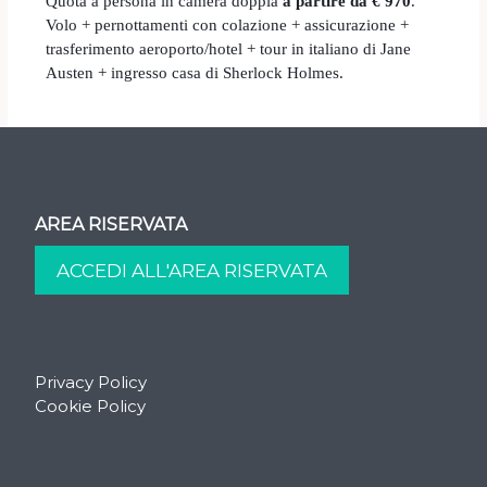
Quota a persona in camera doppia
a partire da € 970
.
Volo + pernottamenti con colazione + assicurazione +
trasferimento aeroporto/hotel + tour in italiano di Jane
Austen + ingresso casa di Sherlock Holmes.
AREA RISERVATA
Privacy Policy
Cookie Policy