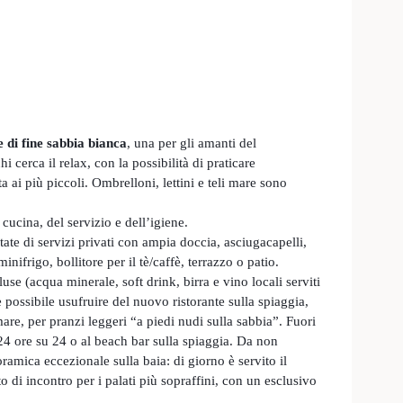
 di fine sabbia bianca
, una per gli amanti del
i cerca il relax, con la possibilità di praticare
a ai più piccoli. Ombrelloni, lettini e teli mare sono
cucina, del servizio e dell’igiene.
ate di servizi privati con ampia doccia, asciugacapelli,
minifrigo, bollitore per il tè/caffè, terrazzo o patio.
se (acqua minerale, soft drink, birra e vino locali serviti
re possibile usufruire del nuovo ristorante sulla spiaggia,
mare, per pranzi leggeri “a piedi nudi sulla sabbia”. Fuori
 24 ore su 24 o al beach bar sulla spiaggia. Da non
oramica eccezionale sulla baia: di giorno è servito il
o di incontro per i palati più sopraffini, con un esclusivo