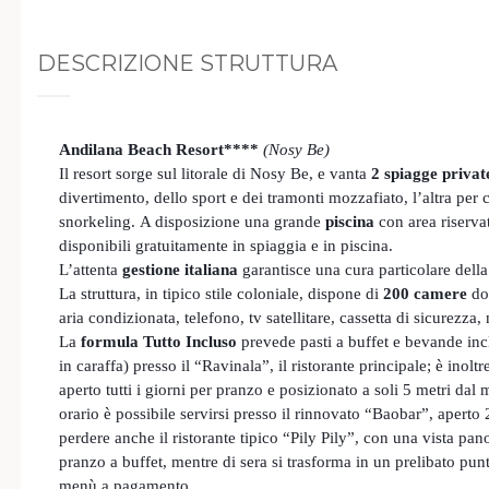
DESCRIZIONE STRUTTURA
Andilana Beach Resort****
(Nosy Be)
Il resort sorge sul litorale di Nosy Be, e vanta
2
spiagge private
divertimento, dello sport e dei tramonti mozzafiato, l’altra per ch
snorkeling.
A disposizione una grande
piscina
con area riservat
disponibili gratuitamente in spiaggia e in piscina.
L’attenta
gestione italiana
garantisce una cura particolare della 
La struttura, in tipico stile coloniale, dispone di
200 camere
dot
aria condizionata, telefono, tv satellitare, cassetta di sicurezza, 
La
formula Tutto Incluso
prevede pasti a buffet e bevande inclu
in caraffa) presso il “Ravinala”, il ristorante principale; è inolt
aperto tutti i giorni per pranzo e posizionato a soli 5 metri dal 
orario è possibile servirsi presso il rinnovato “Baobar”, aperto
perdere anche il ristorante tipico “Pily Pily”, con una vista pan
pranzo a buffet, mentre di sera si trasforma in un prelibato punt
menù a pagamento.