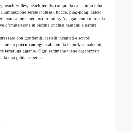
, beach-volley, beach-tennis, campo da calcetto in erba
n illuminazione serale inclusa), bocce, ping-pong, calcio
percorso salute e percorso running. A pagamento: oltre alla
ova d’immersione in piscina (inclusi bambini a partire
rezzato con gonfiabili, castelli incantati e scivoli
esente un
parco zoologico
abitato da lemuri, camaleonti,
lare tartaruga gigante. Ogni settimana viene organizzata
i da una guida esperta.
ata