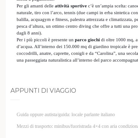
Per gli amanti delle
attività sportive
c’è un’ampia scelta: canoe
naturale, tiro con l’arco, tennis (due campi in erba sintetica co
balilla, acquagym e fitness, palestra attrezzata e climatizzata, 
pesca d’altura, un ottimo centro diving che offre a tutti una pr
dagli 8 anni).
Per i più piccoli è presente un
parco giochi
di oltre 1000 mq, att
d’acqua. All’interno dei 150.000 mq di giardino tropicale è pr
coccodrilli, anatre, caprette, conigli e da “Carolina”, una seco
una passeggiata naturalistica all’interno del parco accompagnat
APPUNTI DI VIAGGIO
Guida oppure autista/guida: locale parlante italiano
Mezzi di trasporto: minibus/fuoristrada 4×4 con aria condizion