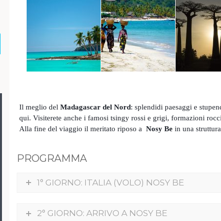
Il meglio del
Madagascar del Nord
: splendidi paesaggi e stupend
qui. Visiterete anche i famosi tsingy rossi e grigi, formazioni rocc
Alla fine del viaggio il meritato riposo a
Nosy Be
in una struttura 
PROGRAMMA
1° GIORNO: ITALIA (VOLO) NOSY BE
2° GIORNO: ARRIVO A NOSY BE