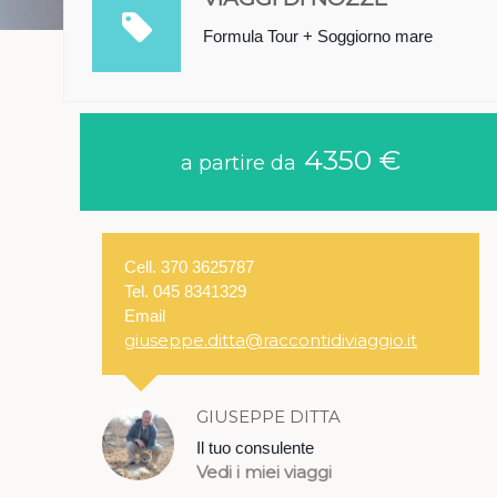
Formula Tour + Soggiorno mare
4350 €
a partire da
Cell. 370 3625787​
Tel. 045 8341329
Email
giuseppe.ditta@raccontidiviaggio.it
GIUSEPPE DITTA
Il tuo consulente
Vedi i miei viaggi