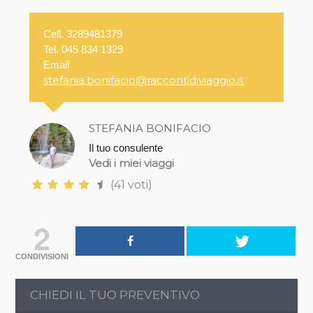
Cell. 3289481379
Tel. 045 834 1329
Email
stefania.bonifacio@raccontidiviaggio.it
STEFANIA BONIFACIO
Il tuo consulente
Vedi i miei viaggi
(41 voti)
2
CONDIVISIONI
CHIEDI IL TUO PREVENTIVO