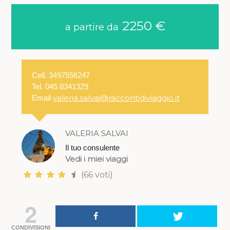
2250 €
a partire da
Cell. 3497556247
Tel. 045 8341329
valeria.salvai@raccontidiviaggio.it
Email
VALERIA SALVAI
Il tuo consulente
Vedi i miei viaggi
(66 voti)
2
CONDIVISIONI