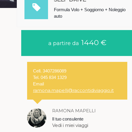
Formula Volo + Soggiorno + Noleggio
auto
1440 €
a partire da
Cell. 3407286089
Tel. 045 834 1329
Email
ramona.mapelli@raccontidiviaggio.it
RAMONA MAPELLI
Il tuo consulente
Vedi i miei viaggi