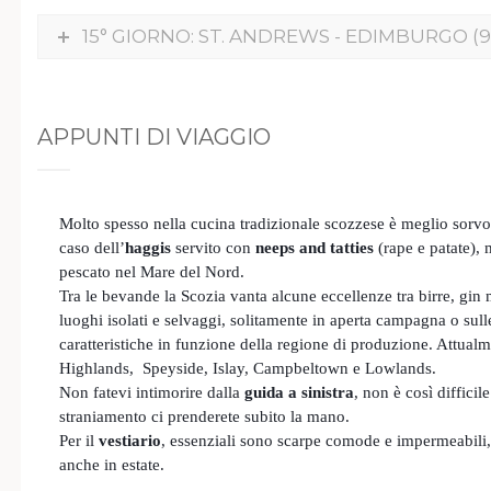
15° GIORNO: ST. ANDREWS - EDIMBURGO (90
APPUNTI DI VIAGGIO
Molto spesso nella cucina tradizionale scozzese è meglio sorvol
caso dell’
haggis
servito con
neeps and tatties
(rape e patate),
pescato nel Mare del Nord.
Tra le bevande la Scozia vanta alcune eccellenze tra birre, gin 
luoghi isolati e selvaggi, solitamente in aperta campagna o sulle
caratteristiche in funzione della regione di produzione. Attua
Highlands, Speyside, Islay, Campbeltown e Lowlands.
Non fatevi intimorire dalla
guida a sinistra
, non è così diffic
straniamento ci prenderete subito la mano.
Per il
vestiario
, essenziali sono scarpe comode e impermeabili, 
anche in estate.