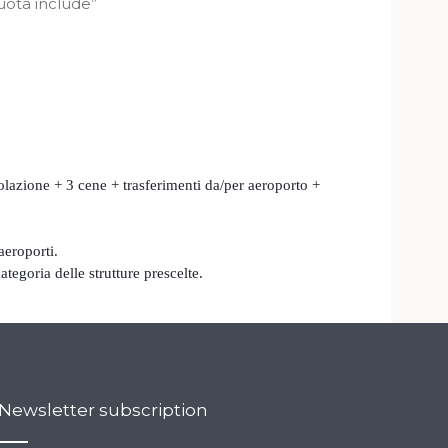
uota include”
olazione + 3 cene + trasferimenti da/per aeroporto +
aeroporti.
ategoria delle strutture prescelte.
Newsletter subscription