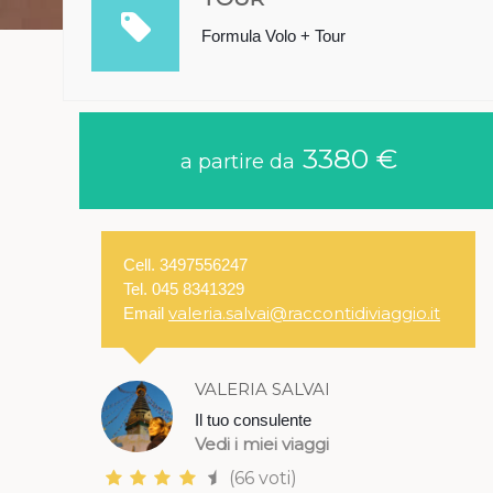
Formula Volo + Tour
3380 €
a partire da
Cell. 3497556247
Tel. 045 8341329
valeria.salvai@raccontidiviaggio.it
Email
VALERIA SALVAI
Il tuo consulente
Vedi i miei viaggi
(66 voti)