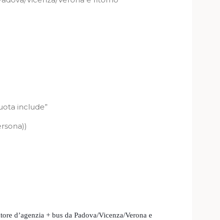
uota include”
ersona))
atore d’agenzia + bus da Padova/Vicenza/Verona e