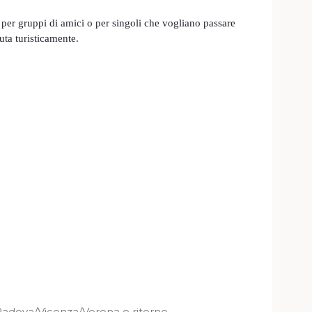
 per gruppi di amici o per singoli che vogliano passare
uta turisticamente.
Padova/Vicenza/Verona e ritorno