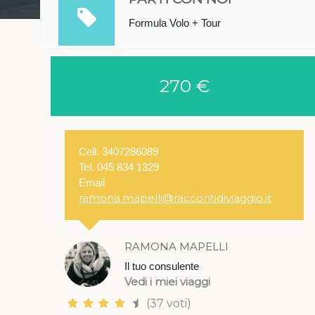
Formula Volo + Tour
270 €
Cell. 3407286089
Tel. 045 834 1329
Email
ramona.mapelli@raccontidiviaggio.it
RAMONA MAPELLI
Il tuo consulente
Vedi i miei viaggi
(37 voti)