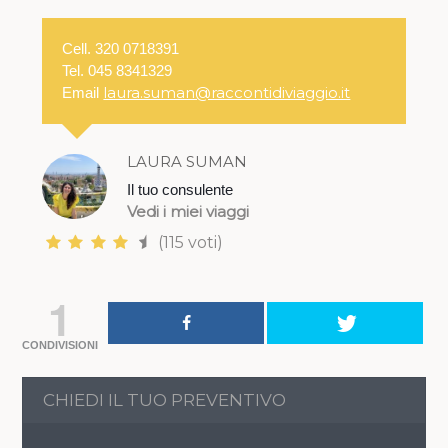
Cell. 320 0718391
Tel. 045 8341329
laura.suman@raccontidiviaggio.it
Email
LAURA SUMAN
Il tuo consulente
Vedi i miei viaggi
(115 voti)
1
CONDIVISIONI
CHIEDI IL TUO PREVENTIVO