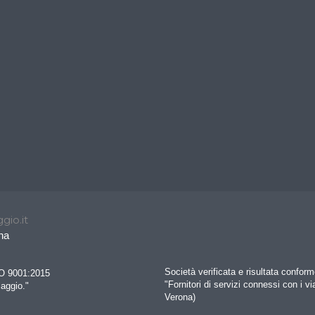
gio.it
na
Società verificata e risultata confo
SO 9001:2015
"Fornitori di servizi connessi con i vi
iaggio."
Verona)