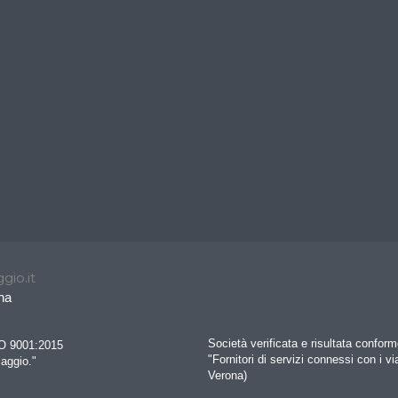
gio.it
na
Società verificata e risultata confo
SO 9001:2015
"Fornitori di servizi connessi con i vi
iaggio."
Verona)