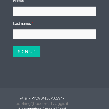
Name:
*
Last name:
*
74 srl - P.IVA 04136790237 -
booking@raccontidiviaggio.it
Autorizzazione Agenzia Viaggi