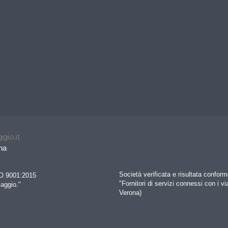
gio.it
na
Società verificata e risultata confo
SO 9001:2015
"Fornitori di servizi connessi con i vi
iaggio."
Verona)