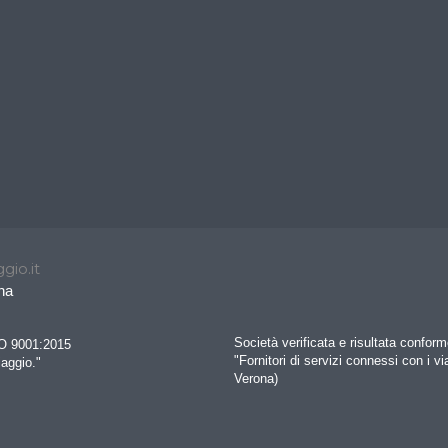
gio.it
na
Società verificata e risultata confo
SO 9001:2015
"Fornitori di servizi connessi con i vi
iaggio."
Verona)