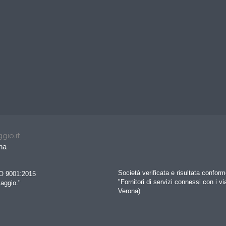
gio.it
na
Società verificata e risultata confo
SO 9001:2015
"Fornitori di servizi connessi con i vi
iaggio."
Verona)