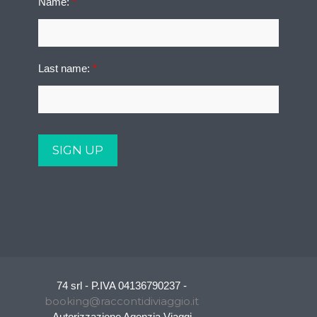
Name:
*
Last name:
*
74 srl - P.IVA 04136790237 -
booking@raccontidiviaggio.it
Autorizzazione Agenzia Viaggi