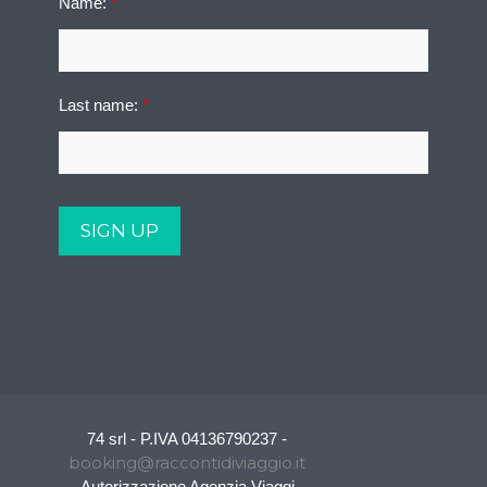
Name:
*
Last name:
*
74 srl - P.IVA 04136790237 -
booking@raccontidiviaggio.it
Autorizzazione Agenzia Viaggi