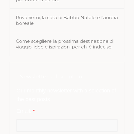
Rovaniemi, la casa di Babbo Natale e l’aurora
boreale
Come scegliere la prossima destinazione di
viaggio: idee e ispirazioni per chi è indeciso
Newsletter subscription
Our monthly newsletter with a selection of
the best posts
Email:
*