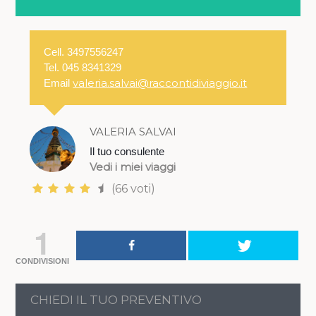
Cell. 3497556247
Tel. 045 8341329
valeria.salvai@raccontidiviaggio.it
Email
VALERIA SALVAI
Il tuo consulente
Vedi i miei viaggi
(66 voti)
1
CONDIVISIONI
CHIEDI IL TUO PREVENTIVO