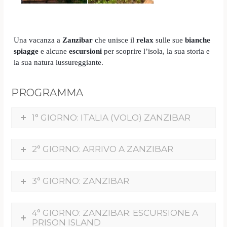
Una vacanza a
Zanzibar
che unisce il
relax
sulle sue
bianche
spiagge
e alcune
escursioni
per scoprire l’isola, la sua storia e
la sua natura lussureggiante.
PROGRAMMA
1° GIORNO: ITALIA (VOLO) ZANZIBAR
2° GIORNO: ARRIVO A ZANZIBAR
3° GIORNO: ZANZIBAR
4° GIORNO: ZANZIBAR: ESCURSIONE A
PRISON ISLAND