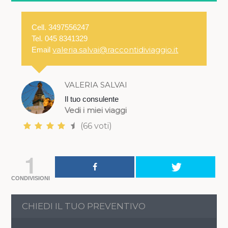
Cell. 3497556247
Tel. 045 8341329
valeria.salvai@raccontidiviaggio.it
Email
VALERIA SALVAI
Il tuo consulente
Vedi i miei viaggi
(66 voti)
1
CONDIVISIONI
CHIEDI IL TUO PREVENTIVO