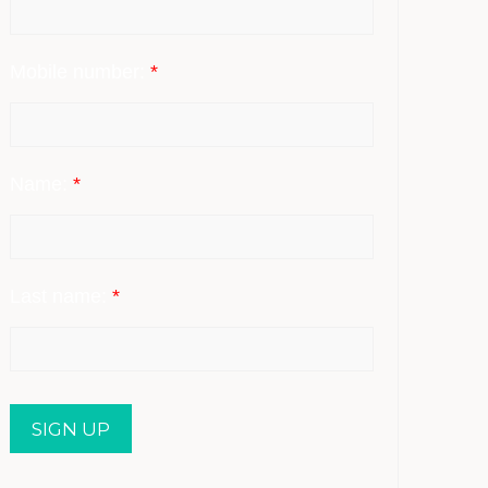
Mobile number:
*
Name:
*
Last name:
*