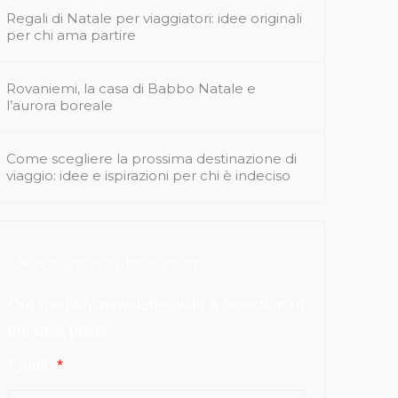
Regali di Natale per viaggiatori: idee originali
per chi ama partire
Rovaniemi, la casa di Babbo Natale e
l’aurora boreale
Come scegliere la prossima destinazione di
viaggio: idee e ispirazioni per chi è indeciso
Newsletter subscription
Our monthly newsletter with a selection of
the best posts
Email:
*