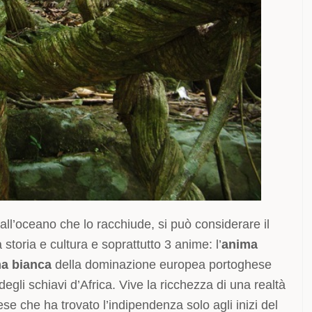
all’oceano che lo racchiude, si può considerare il
toria e cultura e soprattutto 3 anime: l’
anima
a bianca
della dominazione europea portoghese
degli schiavi d’Africa. Vive la ricchezza di una realtà
se che ha trovato l’indipendenza solo agli inizi del