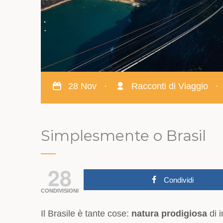
28 Nov
·
Racconti di Viaggio
·
Simplesmente o Brasil
28
Condividi
CONDIVISIONI
Il Brasile è tante cose:
natura prodigiosa
di 