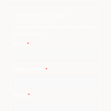
Newsletter subscription
Our monthly newsletter with a selection of
the best posts
Email:
*
Mobile number:
*
Name:
*