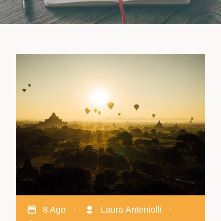
8 Ago
·
Laura Antoniolli
·