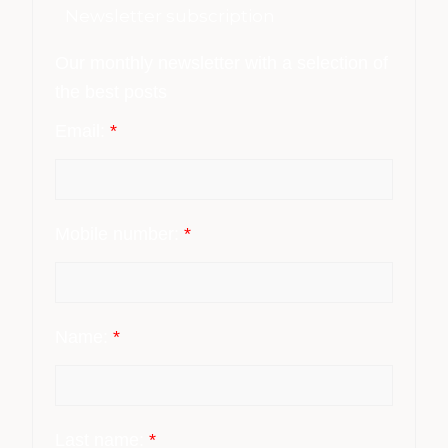
Newsletter subscription
Our monthly newsletter with a selection of
the best posts
Email:
*
Mobile number:
*
Name:
*
Last name:
*