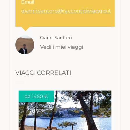
Email
gianni.santoro@raccontidiviaggio.it
Gianni Santoro
Vedi i miei viaggi
VIAGGI CORRELATI
da 1450 €
VEDI