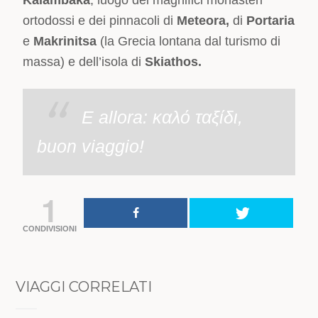
Kalambaka
, luogo dei magnifici monasteri
ortodossi e dei pinnacoli di
Meteora,
di
Portaria
e
Makrinitsa
(la Grecia lontana dal turismo di
massa) e dell’isola di
Skiathos.
E allora: καλό ταξίδι,
buon viaggio!
1
CONDIVISIONI
VIAGGI CORRELATI