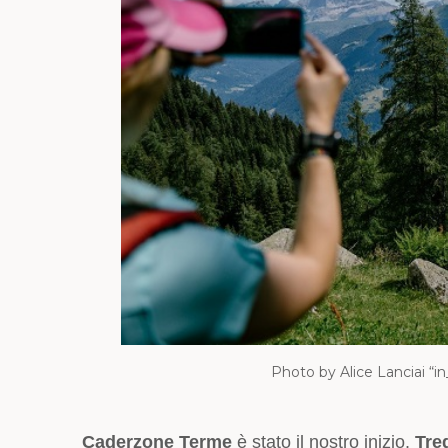
Photo by Alice Lanciai “
Caderzone Terme
è stato il nostro inizio.
Tre