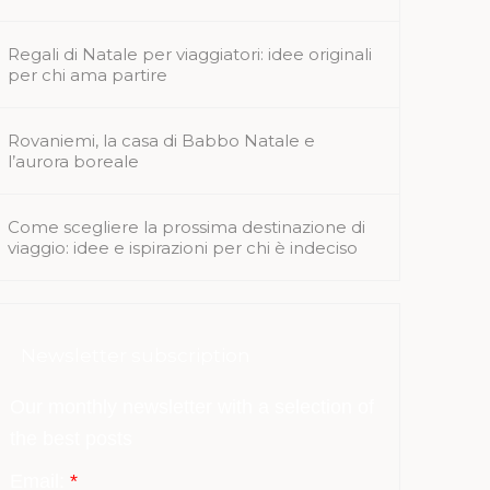
Regali di Natale per viaggiatori: idee originali
per chi ama partire
Rovaniemi, la casa di Babbo Natale e
l’aurora boreale
Come scegliere la prossima destinazione di
viaggio: idee e ispirazioni per chi è indeciso
Newsletter subscription
Our monthly newsletter with a selection of
the best posts
Email:
*