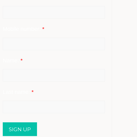
Mobile number:
*
Name:
*
Last name:
*