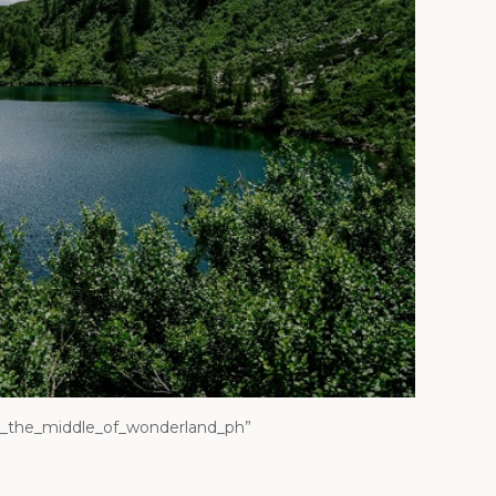
in_the_middle_of_wonderland_
ph”