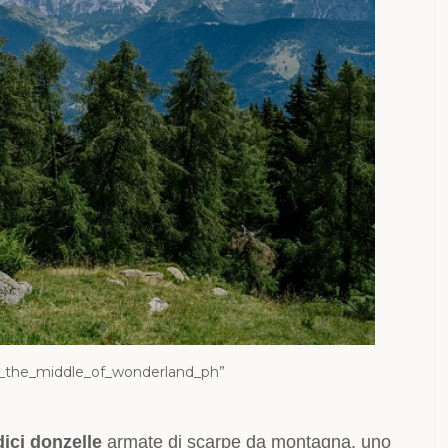
in_the_middle_of_wonderland_
ph”
dici donzelle
armate di scarpe da montagna, uno