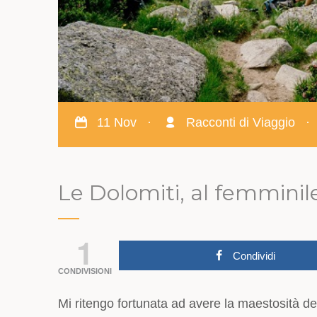
11 Nov
·
Racconti di Viaggio
·
Le Dolomiti, al femminil
1
Condividi
CONDIVISIONI
Mi ritengo fortunata ad avere la maestosità de