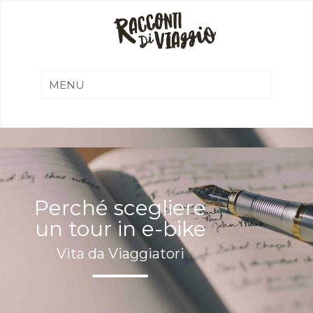
Perché scegliere
un tour in e-bike
Vita da Viaggiatori