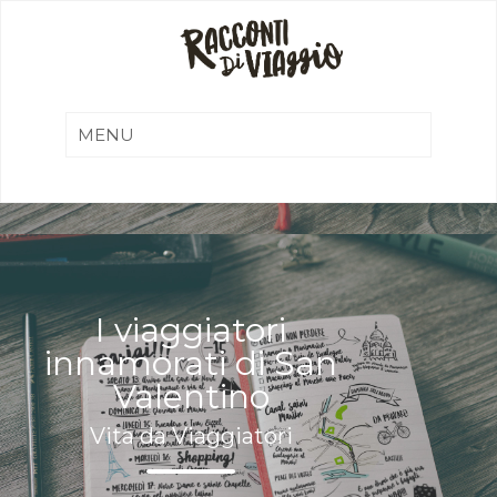
I viaggiatori
innamorati di San
Valentino
Vita da Viaggiatori