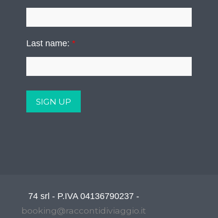
Last name:
*
74 srl - P.IVA 04136790237 -
booking@raccontidiviaggio.it