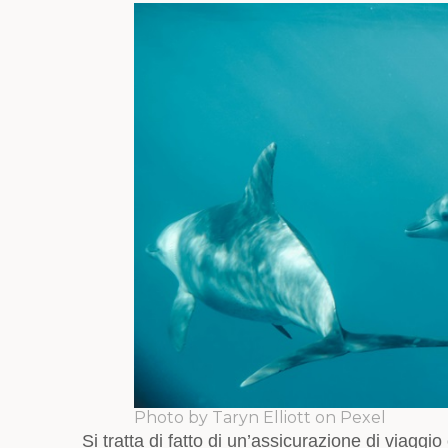
Photo by Taryn Elliott on Pexel
Si tratta di fatto di un’assicurazione di viagg