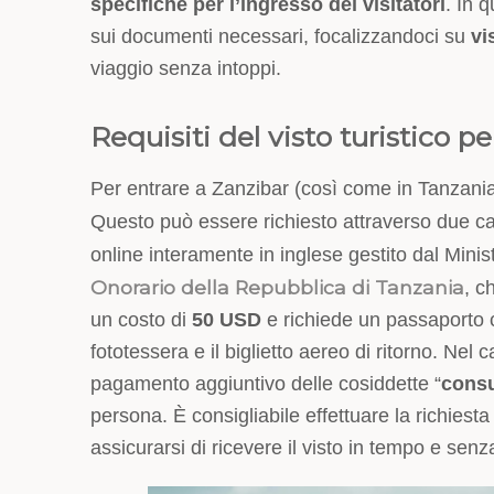
specifiche per l’ingresso dei visitatori
. In 
sui documenti necessari, focalizzandoci su
vi
viaggio senza intoppi.
Requisiti del visto turistico p
Per entrare a Zanzibar (così come in Tanzania
Questo può essere richiesto attraverso due cana
online interamente in inglese gestito dal Minist
Onorario della Repubblica di Tanzania
, c
un costo di
50 USD
e richiede un passaporto c
fototessera e il biglietto aereo di ritorno. Nel
pagamento aggiuntivo delle cosiddette “
consu
persona. È consigliabile effettuare la richiest
assicurarsi di ricevere il visto in tempo e senz