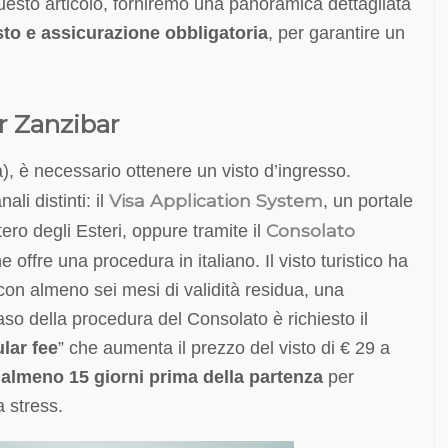
questo articolo, forniremo una panoramica dettagliata
sto e assicurazione obbligatoria
, per garantire un
er Zanzibar
), è necessario ottenere un visto d’ingresso.
Visa Application System
li distinti: il
, un portale
Consolato
ero degli Esteri, oppure tramite il
he offre una procedura in italiano. Il visto turistico ha
on almeno sei mesi di validità residua, una
 caso della procedura del Consolato è richiesto il
lar fee
” che aumenta il prezzo del visto di € 29 a
a
almeno 15 giorni prima della partenza
per
a stress.