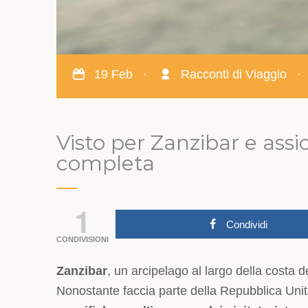
19 Feb
·
Racconti di Viaggio
·
Visto per Zanzibar e assi
completa
1
Condividi
CONDIVISIONI
Zanzibar
, un arcipelago al largo della costa 
Nonostante faccia parte della Repubblica Uni