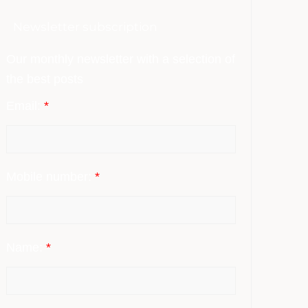
Newsletter subscription
Our monthly newsletter with a selection of
the best posts
Email:
*
Mobile number:
*
Name:
*