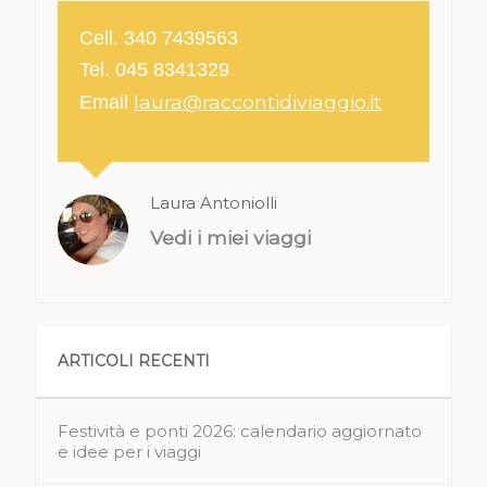
Cell. 340 7439563
Tel. 045 8341329
laura@raccontidiviaggio.it
Email
Laura Antoniolli
Vedi i miei viaggi
ARTICOLI RECENTI
Festività e ponti 2026: calendario aggiornato
e idee per i viaggi