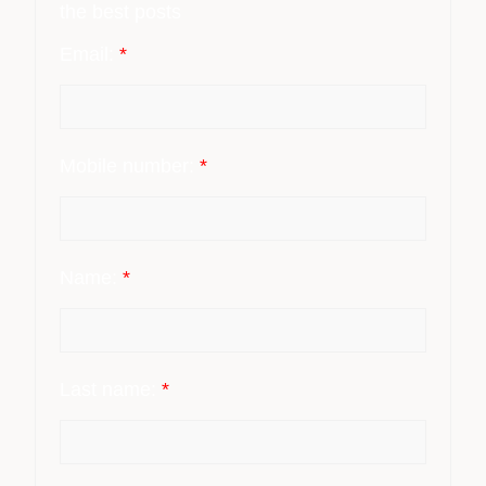
the best posts
Email:
*
Mobile number:
*
Name:
*
Last name:
*