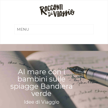
Al mare con i
bambini sulle
spiagge Bandiera
verde
Idee di Viaggio