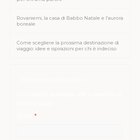
Rovaniemi, la casa di Babbo Natale e l’aurora
boreale
Come scegliere la prossima destinazione di
viaggio: idee e ispirazioni per chi è indeciso
Newsletter subscription
Our monthly newsletter with a selection of
the best posts
Email:
*