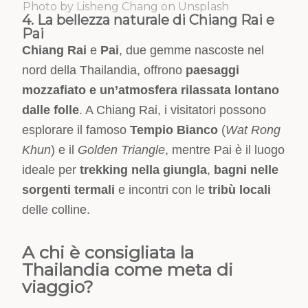
Photo by Lisheng Chang on Unsplash
4. La bellezza naturale di Chiang Rai e
Pai
Chiang Rai
e
Pai
, due gemme nascoste nel
nord della Thailandia, offrono
paesaggi
mozzafiato e un’atmosfera rilassata lontano
dalle folle
. A Chiang Rai, i visitatori possono
esplorare il famoso
Tempio Bianco
(
Wat Rong
Khun
) e il
Golden Triangle
, mentre Pai è il luogo
ideale per
trekking nella giungla
,
bagni nelle
sorgenti termali
e incontri con le
tribù locali
delle colline.
A chi è consigliata la
Thailandia come meta di
viaggio?