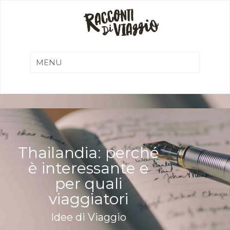
Thailandia: perché
è interessante e
per quali
viaggiatori
Idee di Viaggio