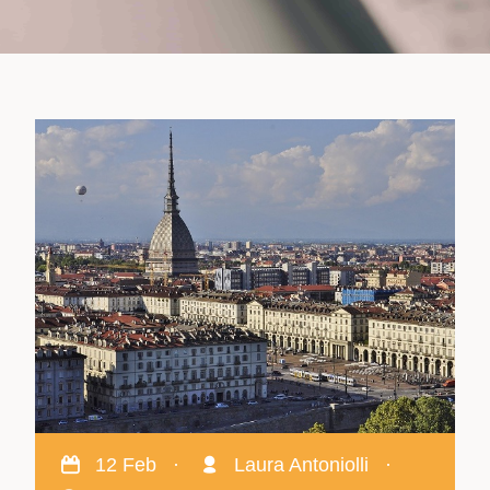
12 Feb
·
Laura Antoniolli
·