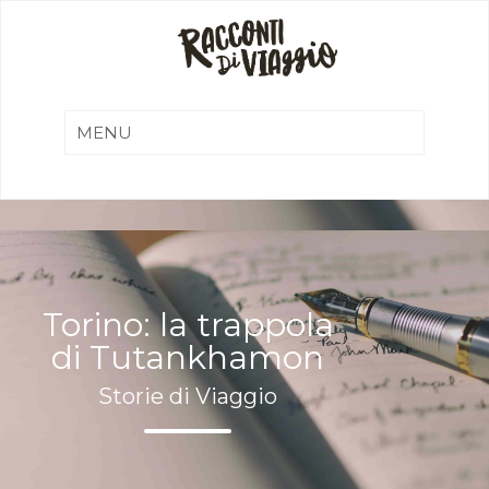
Torino: la trappola
di Tutankhamon
Storie di Viaggio