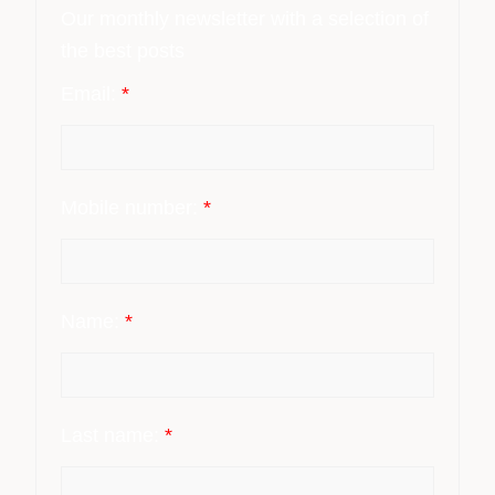
Our monthly newsletter with a selection of
the best posts
Email:
*
Mobile number:
*
Name:
*
Last name:
*