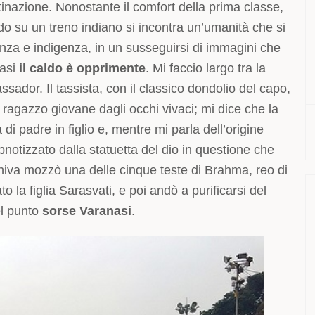
tinazione. Nonostante il comfort della prima classe,
do su un treno indiano si incontra un’umanità che si
enza e indigenza, in un susseguirsi di immagini che
nasi
il caldo è opprimente
. Mi faccio largo tra la
sador. Il tassista, con il classico dondolio del capo,
n ragazzo giovane dagli occhi vivaci; mi dice che la
di padre in figlio e, mentre mi parla dell’origine
 ipnotizzato dalla statuetta del dio in questione che
hiva mozzò una delle cinque teste di Brahma, reo di
 la figlia Sarasvati, e poi andò a purificarsi del
el punto
sorse Varanasi
.