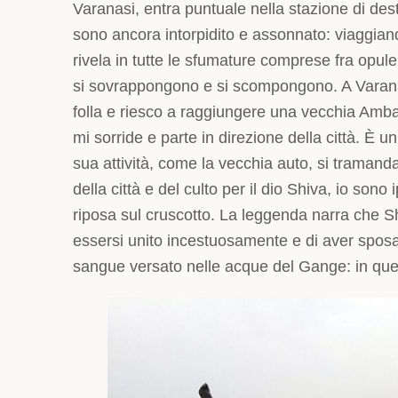
Varanasi, entra puntuale nella stazione di des
sono ancora intorpidito e assonnato: viaggian
rivela in tutte le sfumature comprese fra opul
si sovrappongono e si scompongono. A Vara
folla e riesco a raggiungere una vecchia Ambas
mi sorride e parte in direzione della città. È u
sua attività, come la vecchia auto, si tramanda 
della città e del culto per il dio Shiva, io sono
riposa sul cruscotto. La leggenda narra che S
essersi unito incestuosamente e di aver sposato
sangue versato nelle acque del Gange: in qu