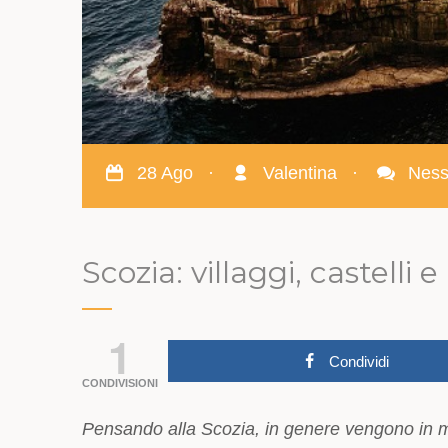
28 Ago
·
Valentina
·
Nes
Scozia: villaggi, castelli
1
Condividi
CONDIVISIONI
Pensando alla Scozia, in genere vengono in men