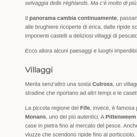
selvaggia delle Highlands. Ma c’è molto di più
Il
panorama cambia continuamente
, passa
alle brughiere ricoperte di erica, dalle ripide
imponenti castelli a deliziosi villaggi di pescato
Ecco allora alcuni paesaggi e luoghi imperdibil
Villaggi
Merita senz’altro una sosta
Culross
, un vill
stradine che riportano ad altri tempi e le case
La piccola regione del
Fife
, invece, è famosa p
Monans
, uno dei più autentici. A
Pittenweem
case in pietra fino al mercato del pesce. Anc
viuzze che scendono ripide fino al porticciolo