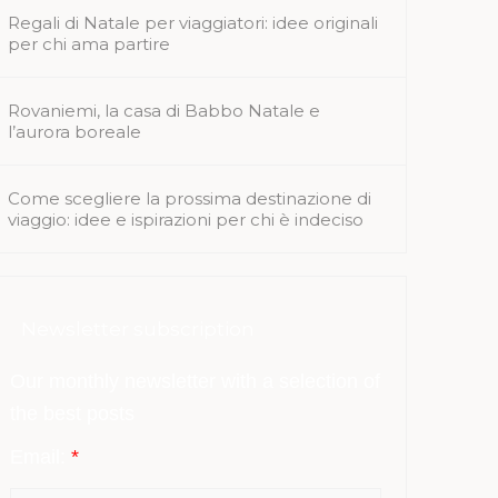
Regali di Natale per viaggiatori: idee originali
per chi ama partire
Rovaniemi, la casa di Babbo Natale e
l’aurora boreale
Come scegliere la prossima destinazione di
viaggio: idee e ispirazioni per chi è indeciso
Newsletter subscription
Our monthly newsletter with a selection of
the best posts
Email:
*