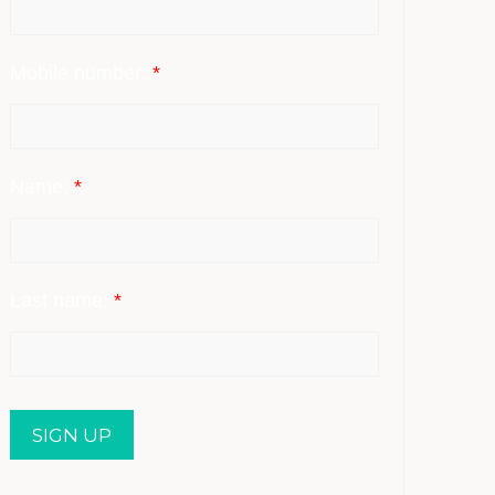
Mobile number:
*
Name:
*
Last name:
*