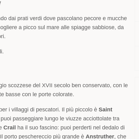
!
ndo dai prati verdi dove pascolano pecore e mucche
 scogliere a picco sul mare alle spiagge sabbiose, da
ri.
i.
aggio scozzese del XVII secolo ben conservato, con le
tte basse con le porte colorate.
er i villaggi di pescatori. Il più piccolo è
Saint
puoi passeggiare lungo le viuzze acciottolate tra
he
Crail
ha il suo fascino: puoi perderti nel dedalo di
. Il porto peschereccio più grande è
Anstruther
, che