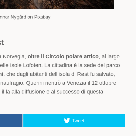
nnar Nygård on Pixabay
st
n Norvegia,
oltre il Circolo polare artico
, al largo
elle Isole Lofoten. La cittadina è la sede del parco
ni
, che dagli abitanti dell’isola di Røst fu salvato,
naufragio. Querini rientrò a Venezia il 12 ottobre
il la alla diffusione e al successo di questa
Tweet