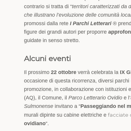
contrario si tratta di “
territori caratterizzati d
che illustrano l’evoluzione delle comunità local
promossi dalla rete
I
Parchi Letterari
® prend
figure dei grandi autori per proporre
approfon
guidate in senso stretto.
Alcuni eventi
Il prossimo
22 ottobre
verrà celebrata la
IX G
occasione di questa ricorrenza, diversi parchi 
promozione, in collaborazione con istituzioni 
(AQ), il Comune, il
Parco Letterario Ovidio
e l
Sulmonense
invitano a “
Passeggiando nel m
facciate d
murali dipinte su cabine elettriche e
ovidiano
“.