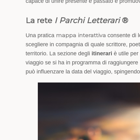
capace di unire presente e passato e promuov
La rete
I Parchi Letterari
®
mappa interattiva
Una pratica
consente di l
scegliere in compagnia di quale scrittore, poe
territorio. La sezione degli
itinerari
è utile per
viaggio se si ha in programma di raggiungere u
può influenzare la data del viaggio, spingendoc