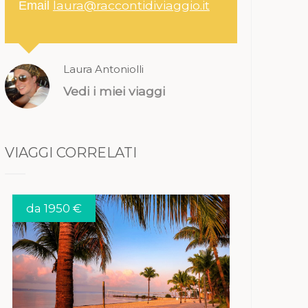
laura@raccontidiviaggio.it
Email
Laura Antoniolli
Vedi i miei viaggi
VIAGGI CORRELATI
da 1950 €
VEDI