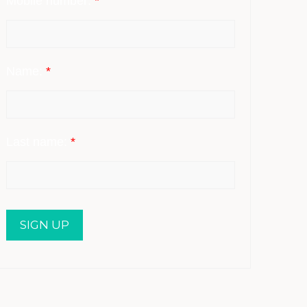
Mobile number:
*
Name:
*
Last name:
*