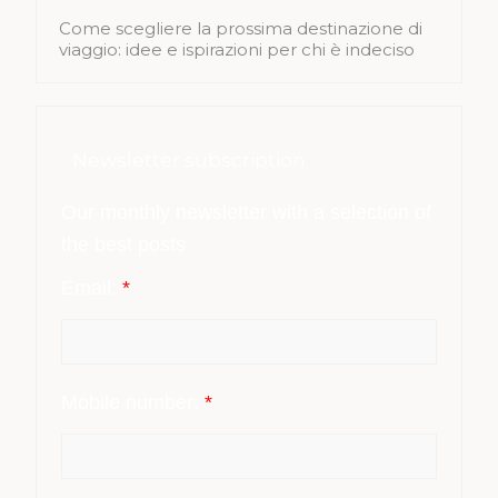
Come scegliere la prossima destinazione di
viaggio: idee e ispirazioni per chi è indeciso
Newsletter subscription
Our monthly newsletter with a selection of
the best posts
Email:
*
Mobile number:
*